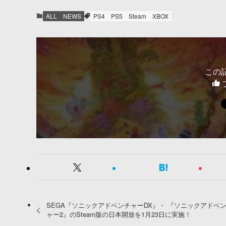
ALL
NEWS
PS4
PS5
Steam
XBOX
この
SEGA『ソニックアドベンチャーDX』・ 『ソニックアドベ
ャー2』のSteam版の日本開放を1月23日に実施！