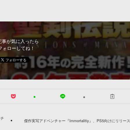
記事が気に入ったら
フォローしてね！
ンチ
傑作実写アドベンチャー『Immortalitiy』、PS5向けにリリー