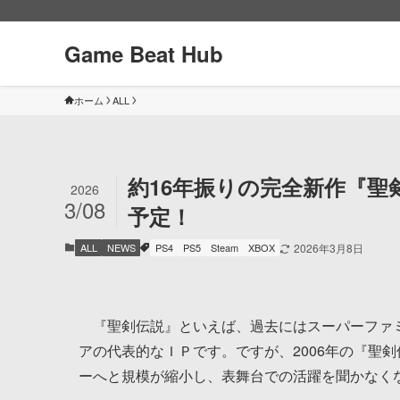
Game Beat Hub
ホーム
ALL
約16年振りの完全新作『聖剣伝説
2026
3/08
予定！
ALL
NEWS
PS4
PS5
Steam
XBOX
2026年3月8日
『聖剣伝説』といえば、過去にはスーパーファミ
アの代表的なＩＰです。ですが、2006年の『聖
ーへと規模が縮小し、表舞台での活躍を聞かなく