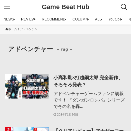
Game Beat Hub
NEWS
REVIEW
RECOMMEND
COLUMN
ALL
Youtube
ホーム
アドベンチャー
アドベンチャー
– tag –
小高和剛×打越鋼太郎 完全新作、
そろそろ発表？
アドベンチャーゲームファンに朗報
です！ 『ダンガンロンパ』シリーズ
でその名を轟...
2024年1月26日
【クリアレビュー】アナザーコー