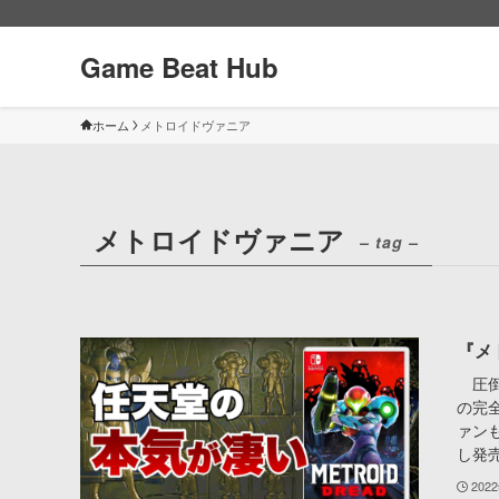
Game Beat Hub
ホーム
メトロイドヴァニア
メトロイドヴァニア
– tag –
『メ
圧倒
の完
ァン
し発売
202